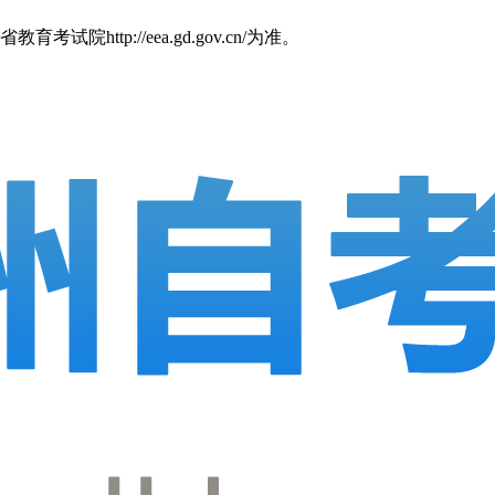
p://eea.gd.gov.cn/为准。