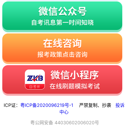
查看培训课程

简介

热度：7790
深圳职业技术学院
查看培训课程

简介

热度：8524
惠州学院
查看培训课程

简介

热度：8296
广东石油化工学院
查看培训课程

简介

热度：8558
广东技术师范学院
查看培训课程

简介

热度：8141
深圳大学
查看培训课程

简介

热度：8912
暨南大学
查看培训课程

简介

热度：8277
华南理工大学
查看培训课程

简介

热度：7579
ICP证：
粤ICP备2020096219号-1
严禁复制、抄袭
投诉
中心
粤
公网安备
44030602006020
号