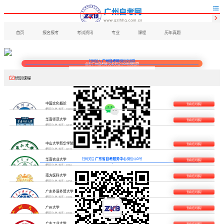


首页
报名报考
考试资讯
专业
课程
历年真题
广州自考网
扫码加入
微信交流群
点击“广州自考网”文字关注公众号/微信群

培训课程
中国文化概论
查看培训课程

简介

热度：10819
华南师范大学
查看培训课程

简介

热度：9430
中山大学新华学院
查看培训课程

简介

热度：8032
广东省自考服务中心
扫码关注
微信公众号
华南农业大学
查看培训课程

简介

热度：8134
南方医科大学
查看培训课程

简介

热度：8458
广东外语外贸大学
查看培训课程

简介

热度：8389
广州大学
查看培训课程

简介

热度：8798
广东工业大学