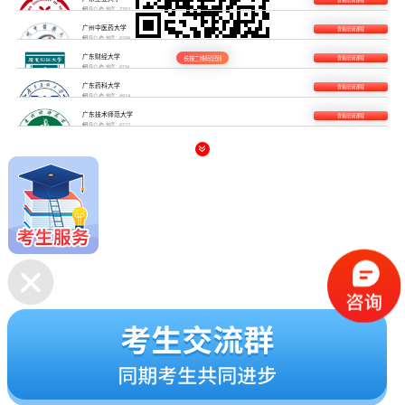
查看培训课程

简介

热度：7763
广州中医药大学
查看培训课程

简介

热度：8288
广东财经大学
长按二维码识别
查看培训课程

简介

热度：8714
广东药科大学
查看培训课程

简介

热度：8924
广东技术师范大学
查看培训课程

简介

热度：8727
广东白云学院
查看培训课程


简介

热度：8449
广东金融学院
查看培训课程

简介

热度：7952
广东第二师范学院
查看培训课程

简介

热度：8276
广州美术学院
查看培训课程

简介

热度：7941
新开考专业
查看培训课程

简介

热度：8948
广州工商学院
查看培训课程

简介

热度：8514
佛山科学技术学院
查看培训课程

简介

热度：7942
广东科技学院
查看培训课程

简介

热度：7948
广东省外语艺术职业学院
查看培训课程

简介

热度：7824
江门职业技术学院