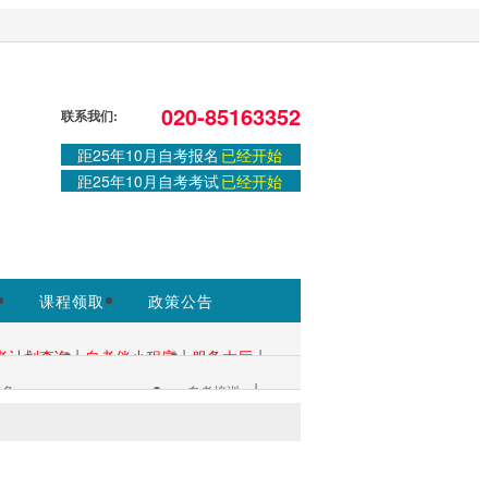
方网站，官方信息以广州省教育考试院
020-85163352
联系我们:
距25年10月自考报名
已经开始
距25年10月自考考试
已经开始
课程领取
政策公告
|
|
|
考计划查询
自考伴小程序
服务大厅
|
多+
自考培训
考生服务：
|
资料会员领取