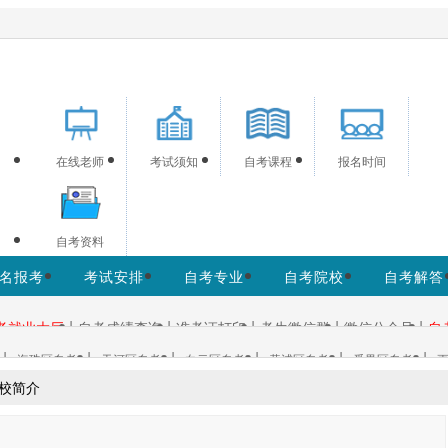
生提供广州自考信息服务，网站信息供学习交流使用，非政府官
在线老师
考试须知
自考课程
报名时间
自考资料
名报考
考试安排
自考专业
自考院校
自考解答
|
|
|
|
|
考就业大厅
自考成绩查询
准考证打印
考生微信群
微信公众号
自
|
|
|
|
|
|
海珠区自考
天河区自考
白云区自考
黄浦区自考
番禺区自考
更
校简介