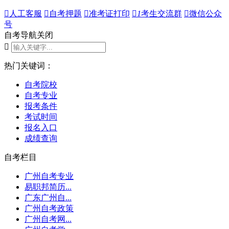

人工客服

自考押题

准考证打印

1
考生交流群

微信公众
号
自考导航
关闭

热门关键词：
自考院校
自考专业
报考条件
考试时间
报名入口
成绩查询
自考栏目
广州自考专业
易职邦简历...
广东广州自...
广州自考政策
广州自考网...