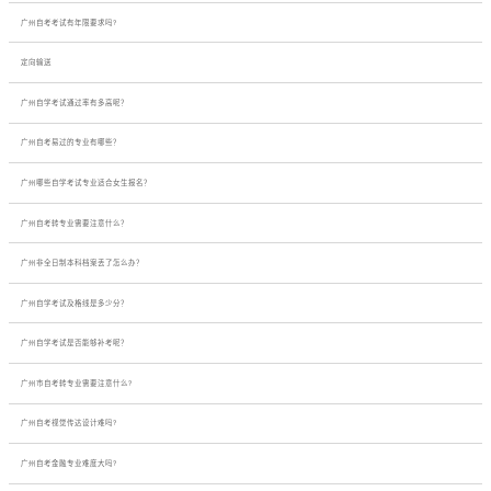
广州自考考试有年限要求吗?
定向输送
广州自学考试通过率有多高呢？
广州自考易过的专业有哪些？
广州哪些自学考试专业适合女生报名？
广州自考转专业需要注意什么？
广州非全日制本科档案丢了怎么办？
广州自学考试及格线是多少分？
广州自学考试是否能够补考呢？
广州市自考转专业需要注意什么?
广州自考视觉传达设计难吗?
广州自考金融专业难度大吗?