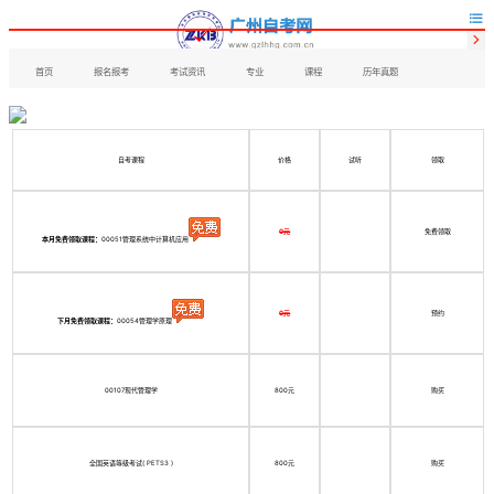


首页
报名报考
考试资讯
专业
课程
历年真题
自考课程
价格
试听
领取
0元
免费领取
本月免费领取课程：
00051管理系统中计算机应用
0元
预约
下月免费领取课程：
00054管理学原理
00107现代管理学
800元
购买
全国英语等级考试( PETS3 )
800元
购买