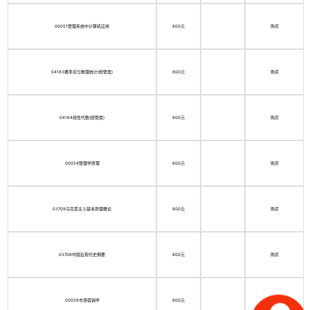
00051管理系统中计算机应用
800元
购买
04183概率论与数理统计(经管类)
800元
购买
04184线性代数(经管类)
800元
购买
00054管理学原理
800元
购买
03709马克思主义基本原理概论
800元
购买
03708中国近现代史纲要
800元
购买
00058市场营销学
800元
购买