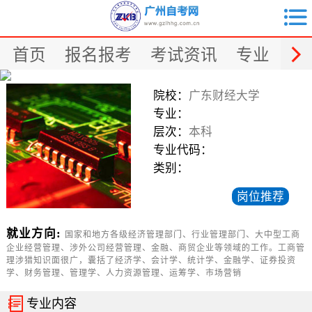


首页
报名报考
考试资讯
专业
课
院校：
广东财经大学
专业：
层次：
本科
专业代码：
类别：
岗位推荐
就业方向:
国家和地方各级经济管理部门、行业管理部门、大中型工商
企业经营管理、涉外公司经营管理、金融、商贸企业等领域的工作。工商管
理涉猎知识面很广，囊括了经济学、会计学、统计学、金融学、证券投资
学、财务管理、管理学、人力资源管理、运筹学、市场营销

专业内容