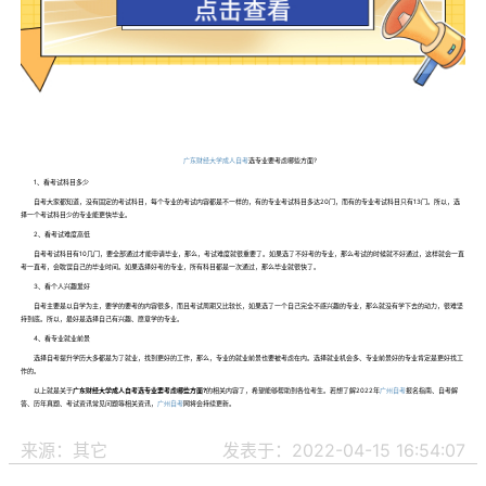
广东财经大学成人自考
选专业要考虑哪些方面?
1、看考试科目多少
自考大家都知道，没有固定的考试科目，每个专业的考试内容都是不一样的，有的专业考试科目多达20门，而有的专业考试科目只有13门。所以，选
择一个考试科目少的专业能更快毕业。
2、看考试难度高低
自考考试科目有10几门，要全部通过才能申请毕业，那么，考试难度就很重要了。如果选了不好考的专业，那么考试的时候就不好通过，这样就会一直
考一直考，会耽误自己的毕业时间。如果选择好考的专业，所有科目都是一次通过，那么毕业就很快了。
3、看个人兴趣爱好
自考主要是以自学为主，要学的要考的内容很多，而且考试周期又比较长，如果选了一个自己完全不感兴趣的专业，那么就没有学下去的动力，很难坚
持到底。所以，最好是选择自己有兴趣、愿意学的专业。
4、看专业就业前景
选择自考提升学历大多都是为了就业，找到更好的工作，那么，专业的就业前景也要被考虑在内。选择就业机会多、专业前景好的专业肯定是更好找工
作的。
以上就是关于
广东财经大学成人自考选专业要考虑哪些方面?
的相关内容了，希望能够帮助到各位考生。若想了解2022年
广州自考
报名指南、自考解
答、历年真题、考试资讯常见问题等相关资讯，
广州自考
网将会持续更新。
来源：其它
发表于：2022-04-15 16:54:07