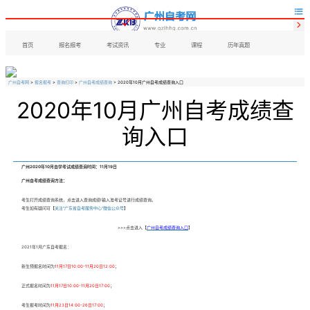


首页
报名报考
考试资讯
专业
课程
历年真题
广州自考网
>
报名报考
>
查询打印
>
广州自考成绩查询
> 2020年10月广州自考成绩查询入口
2020年10月广州自考成绩查
询入口
广州2020年10月自学考试成绩查询时间：
11月19日
广州自考成绩查询方法：
考生打开成绩查询系统，点击进入查询成绩!输入准考证号进行成绩查询。
考生如有疑问可【
关注“广东省自考服务中心”微信公众号
】
>>>点击进入【
广州
自考成绩查询入口
】
2021年1月
广东自考
报名：
新生预报名时间为
11月17日10:00-11月20日12:00
；
正式报名时间为
11月17日10:00-11月20日17:00
；
考生报考时间为
11月23日14:00-26日17:00
；