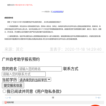
缴费时间为
11月24日10:00-27日17:00。
>>>点击进入【
广州自考
报名网址
】
成绩复核申请
按照《广东省2020年10月高等教育自学考试报考须知》，本次考试成绩复核安排如下：
(一)申请复查程序。考生如对本人某科成绩有异议的，须持本人身份证、准考证，向参加考试所在市自学考试办公室提出成绩复查申请，具体时间、地
点等安排由各市自学考试办公室公布，当次考试成绩公布10个工作日后不再受理成绩复查申请。成绩复查仅限于复查答题有无漏评、漏记分、错记分、加错
分，评分标准、评分细则以及对答题评分宽严有异议等问题不在复查范围之内。
(二)复查结果告知。省自学考试委员会办公室按照相关规定组织专人进行试卷复查后，复核结果将通过自学考试管理系统通知考生，对复查后发现分数
有误的还将书面通知考生(按报考时考生确认的通信地址寄送);考生也可向受理申请的市自学考试办公室咨询复查结果。
来源：其它
发表于：2020-11-18 14:29:40
广州自考助学报名预约
您的姓名
联系方式
当前学历
提交报名信息
我已阅读并同意
《用户隐私条款》

< 上一章
下一章 >
相关内容
