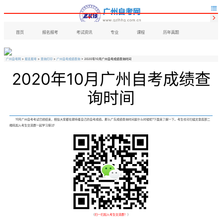


首页
报名报考
考试资讯
专业
课程
历年真题
广州自考网
>
报名报考
>
查询打印
>
广州自考成绩查询
> 2020年10月广州自考成绩查询时间
2020年10月广州自考成绩查
询时间
10月广州自考考试已经结束，相信大家都在期待着自己的自考成绩。那么广东成绩查询时间是什么时候呢?下面来了解一下。考生也可扫描文章底部二
维码加入考生交流群一起学习探讨!
（
扫一扫加入考生交流群！
）