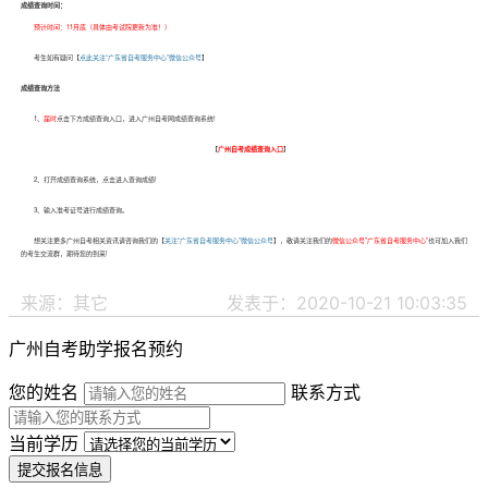
成绩查询时间：
预计时间：11月底（具体由考试院更新为准！）
考生如有疑问【
点此关注“广东省自考服务中心”微信公众号
】
成绩查询方法
1、
届时
点击下方成绩查询入口，进入广州自考网成绩查询系统!
【
广州自考成绩查询入口
】
2、打开成绩查询系统，点击进入查询成绩!
3、输入准考证号进行成绩查询。
想关注更多广州自考相关资讯请咨询我们的【
关注“广东省自考服务中心”微信公众号
】，敬请关注我们的
微信公众号"广东省自考服务中心”
也可加入我们
的考生交流群，期待您的到来!
来源：其它
发表于：2020-10-21 10:03:35
广州自考助学报名预约
您的姓名
联系方式
当前学历
提交报名信息