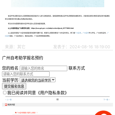
省自学考试委员会办公室按照相关规定组织专人进行试卷复查后，复核结果将通过自学考试管理系统通知考生，对复查后发现分数有误的还将书面通知
考生(按报考时考生确认的通信地址寄送)。
考生也可向受理申请的市自学考试办公室咨询复查结果。
以上内容转载自广东教育考试院：https://eea.gd.gov.cn/zxks/content/post_4177960.html
以上是如何得知广州自考成绩复查的结果?简要介绍，希望可以帮助到更多广州市自考考生。想了解
广州自考
、
广州自考
学士学位、广州本科自考、
广
州自考
答案、广州自考复习、相关信息等，广州自考网将继续更新。
来源：其它
发表于：2024-08-16 18:19:00
广州自考助学报名预约
您的姓名
联系方式
当前学历
提交报名信息
我已阅读并同意
《用户隐私条款》

< 上一章
下一章 >
相关内容


广州自考刷题小程序上线啦！！