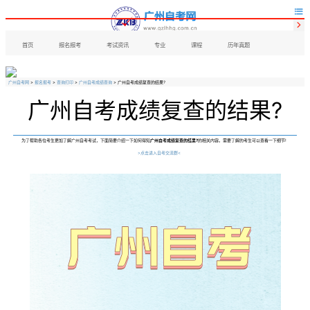


首页
报名报考
考试资讯
专业
课程
历年真题
广州自考网
>
报名报考
>
查询打印
>
广州自考成绩查询
> 广州自考成绩复查的结果?
广州自考成绩复查的结果?
为了帮助各位考生更加了解广州自考考试，下面简要介绍一下如何得知
广州自考成绩复查的结果?
的相关内容。需要了解的考生可以查看一下细节!
>点击进入自考交流群<