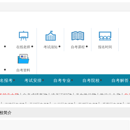
生提供广州自考信息服务，网站信息供学习交流使用，非政府官
在线老师
考试须知
自考课程
报名时间
自考资料
名报考
考试安排
自考专业
自考院校
自考解答
|
|
|
|
|
考就业大厅
自考成绩查询
准考证打印
考生微信群
微信公众号
自
|
|
|
|
|
|
海珠区自考
天河区自考
白云区自考
黄浦区自考
番禺区自考
更
校简介