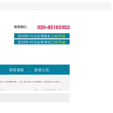
方网站，官方信息以广州省教育考试院
020-85163352
联系我们:
距25年10月自考报名
已经开始
距25年10月自考考试
已经开始
课程领取
政策公告
|
|
|
考计划查询
自考伴小程序
服务大厅
|
多+
自考培训
考生服务：
|
资料会员领取