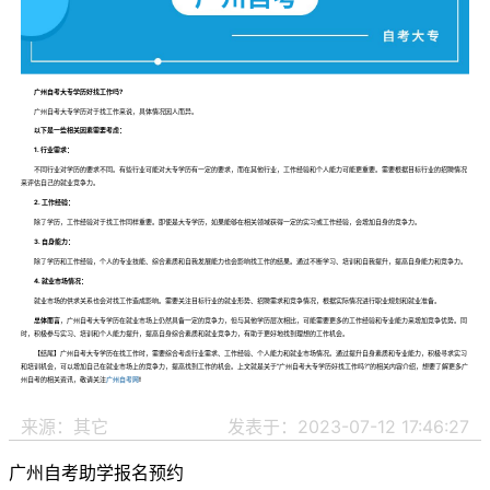
广州自考大专学历好找工作吗?
广州自考大专学历对于找工作来说，具体情况因人而异。
以下是一些相关因素需要考虑：
1. 行业需求：
不同行业对学历的要求不同。有些行业可能对大专学历有一定的要求，而在其他行业，工作经验和个人能力可能更重要。需要根据目标行业的招聘情况
来评估自己的就业竞争力。
2. 工作经验：
除了学历，工作经验对于找工作同样重要。即使是大专学历，如果能够在相关领域获得一定的实习或工作经验，会增加自身的竞争力。
3. 自身能力：
除了学历和工作经验，个人的专业技能、综合素质和自我发展能力也会影响找工作的结果。通过不断学习、培训和自我提升，提高自身能力和竞争力。
4. 就业市场情况：
就业市场的供求关系也会对找工作造成影响。需要关注目标行业的就业形势、招聘需求和竞争情况，根据实际情况进行职业规划和就业准备。
总体而言
，广州自考大专学历在就业市场上仍然具备一定的竞争力，但与其他学历层次相比，可能需要更多的工作经验和专业能力来增加竞争优势。同
时，积极参与实习、培训和个人能力提升，提高自身综合素质和就业竞争力，有助于更好地找到理想的工作机会。
【结尾】广州自考大专学历在找工作时，需要综合考虑行业需求、工作经验、个人能力和就业市场情况。通过提升自身素质和专业能力，积极寻求实习
和培训机会，可以增加自己在就业市场上的竞争力，提高找到工作的机会。上文就是关于“广州自考大专学历好找工作吗?”的相关内容介绍，想要了解更多广
州自考的相关资讯，敬请关注
广州自考网
!
来源：其它
发表于：2023-07-12 17:46:27
广州自考助学报名预约