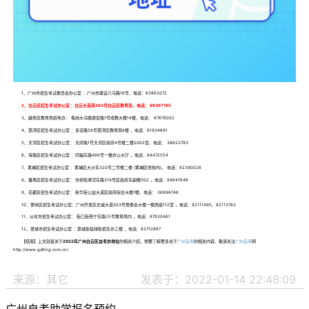
1、广州市招生考试委员会办公室 ：广州市建设六马路16号，电话：83862072
2、白云区招生考试办公室 ：白云大道南383号白云区教育局，电话： 86367165
3、越秀区教育局招考办： 龟岗大马路德安路1号成教大楼14楼，电话： 87678002
4、荔湾区招生考试办公室 ：多宝路58号荔湾区教育局6楼 ，电话：81934691
5、天河区招生考试办公室： 天府路1号天河区政府4号楼二楼2002室，电话： 38622793
6、海珠区招生考试办公室 ：同福东路486号一楼办公大厅 ，电话：84472554
7、黄埔区招生考试办公室 ：黄埔区大沙东320号二号楼二楼 (黄埔区党校内)， 电话：82390026
8、番禺区招生考试办公室： 市桥街清河东路319号区政府东副楼502 ，电话：84641646
9、花都区招生考试办公室： 新华街公益大道区政府综合大楼7楼，电话： 36898748
10、萝岗区招生考试办公室：广州开发区志诚大道303号管委会大楼一楼西座112室 ，电话：82111495、82113783
11、从化市招生考试办公室： 街口街西宁东路25号教育局内 ，电话：87930461
12、增城市招生考试办公室 ：荔城街挂绿街招生办三楼 ，电话：82712867
【结尾】上文就是关于
2022年广州白云区自考办地址
的相关介绍，想要了解更多关于
广州自考
的相关内容，敬请关注
广州自考
网
http://www.gzlhhg.com.cn/
来源：其它
发表于：2022-01-14 22:48:09
广州自考助学报名预约