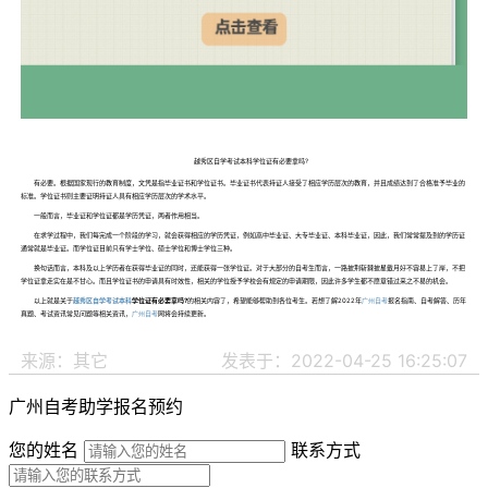
越秀区自学考试本科学位证有必要拿吗?
有必要。根据国家现行的教育制度，文凭是指毕业证书和学位证书。毕业证书代表持证人接受了相应学历层次的教育，并且成绩达到了合格准予毕业的
标准。学位证书则主要证明持证人具有相应学历层次的学术水平。
一般而言，毕业证和学位证都是学历凭证，两者作用相当。
在求学过程中，我们每完成一个阶段的学习，就会获得相应的学历凭证，例如高中毕业证、大专毕业证、本科毕业证，因此，我们常常提及到的学历证
通常就是毕业证。而学位证目前只有学士学位、硕士学位和博士学位三种。
换句话而言，本科及以上学历者在获得毕业证的同时，还能获得一张学位证。对于大部分的自考生而言，一路披荆斩棘披星戴月好不容易上了岸，不把
学位证拿走实在是不甘心。而且学位证书的申请具有时效性，相关的学位授予学校会有规定的申请期限，因此许多学生都不愿意错过来之不易的机会。
以上就是关于
越秀区自学考试本科
学位证有必要拿吗?
的相关内容了，希望能够帮助到各位考生。若想了解2022年
广州自考
报名指南、自考解答、历年
真题、考试资讯常见问题等相关资讯，
广州自考
网将会持续更新。
来源：其它
发表于：2022-04-25 16:25:07
广州自考助学报名预约
您的姓名
联系方式