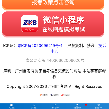
ICP证：
粤ICP备2020096219号-1
严禁复制、抄袭
投诉
中心
粤
公网安备
44030602006020
号
声明：广州自考网属于自考信息交流民间网站 本站享有解释
权
Copyright 2007-2026 广州自考网 All Right Reserved




1

'); })();
人工客服
自考押题
准考证打印
考生交流群
微信公众号