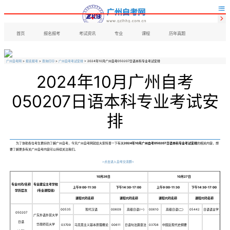


首页
报名报考
考试资讯
专业
课程
历年真题
广州自考网
>
报名报考
>
查询打印
>
广州自考考试安排
> 2024年10月广州自考050207日语本科专业考试安排
2024年10月广州自考
050207日语本科专业考试安
排
为了协助各位考生更好的了解广州自考，今天广州自考网就给大家科普一下有关
2024年10月广州自考050207日语本科专业考试安排
的相关内容，想
要了解更多有关广州自考内容可以持续关注我们。
>点击进入自考交流群<
10月26日
10月27日
专业代码/名称
专业建设主考学校
上午9:00-11:30
下午14:30-17:00
上午9:00-11:30
下午14:30-17:00
学历层次
(专业课程组)
课程代码名称
课程代码名称
课程代码名称
课程代码名称
00535
现代汉语
00609
高级日语(一)
00610
高级日语(二)
05442
日语语言学
050207
广东外语外贸大学
日语
华南师范大学
03709
马克思主义基本原理概论
00611
日语句法篇章法
03708
中国近现代史纲要