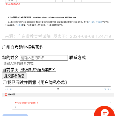
(本科)
以上内容转载自广东省教育考试院：https://eea.gd.gov.cn/zxks/content/post_4263244.html
以上是2024年10月广州自考050207日语本科专业考试安排简要介绍，希望可以帮助到更多广州市自考考生。想了解
广州自考
、
广州自考
学士学位、
广州本科自考、
广州自考
答案、广州自考复习、相关信息等，广州自考网将继续更新。
来源：广东省教育考试院
发表于：2024-08-08 15:47:19
广州自考助学报名预约
您的姓名
联系方式
当前学历
提交报名信息
我已阅读并同意
《用户隐私条款》

< 上一章
下一章 >
相关内容


广州自考刷题小程序上线啦！！
1