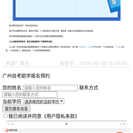
最主要的就是证件：准考证和身份证。
备齐考试需要带的文具，譬如2B铅笔、0.5毫米黑色字迹签字笔、橡皮擦、垫板以及其他规定的文具用品等。
考生把所需物品都提前准备好，以免考试当天因着急而漏掉所需物品。
以上内容来仅供参考，更多详情请参考广东教育考试院。
以上是广州自考考前备考都需要准备什么?希望可以帮助到更多广州市自考考生。想了解
广州自考
、
广州自考
学士学位、广州本科自考、
广州自考
答
案、广州自考复习、相关信息等，广州自考网将继续更新。
来源：其它
发表于：2024-09-05 15:09:00
广州自考助学报名预约
您的姓名
联系方式
当前学历
提交报名信息
我已阅读并同意
《用户隐私条款》

< 上一章
下一章 >
相关内容
