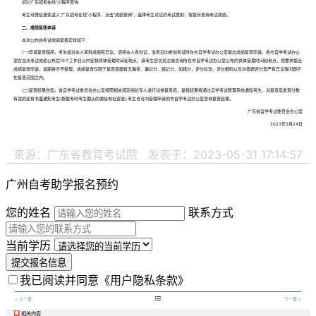
(四)“广东招考在线”小程序查询
考生可微信搜索进入“广东招考在线”小程序，点击“成绩查询”，选择考生对应的考试类别，按提示查询考试成绩。
二、成绩复核申请
本次公布的考试成绩复核安排如下：
(一)申请复查程序。考生如对本人某科成绩有异议，须持本人身份证、准考证向参加考试所在市自学考试办公室提出成绩复查申请。各市自学考试办公
室在当次考试成绩公布后10个工作日以内安排具体受理时间和地点，请考生密切关注或咨询所在市自学考试办公室公布的具体受理时间和地点，按要求提出
成绩复查申请，逾期将不予受理。成绩复查仅限于复查答题有无漏评、漏记分、错记分、加错分，评分标准、评分细则以及对答题评分宽严有异议等问题不
在复查范围之内。
(二)复查结果告知。省自学考试委员会办公室按照相关规定组织专人进行试卷复查后，复核结果将通过自学考试管理系统通知考生，对复查后发现分数
有误的还将书面通知考生(按报考时考生确认的通信地址寄送);考生也可向受理申请的市自学考试办公室咨询复查结果。
广东省自学考试委员会办公室
2023年5月24日
来源：广东省教育考试院
发表于：2023-05-31 17:14:57
广州自考助学报名预约
您的姓名
联系方式
当前学历
提交报名信息
我已阅读并同意
《用户隐私条款》

< 上一章
下一章 >
相关内容
