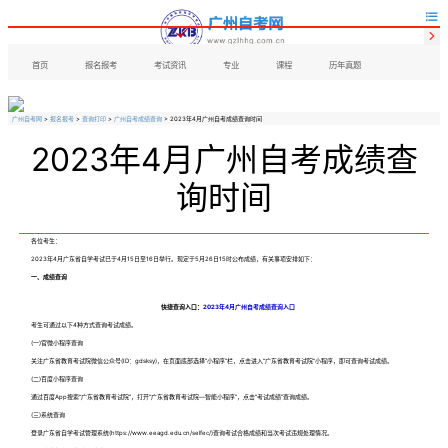


首页
报名报考
考试资讯
专业
课程
历年真题
广州自考网
>
报名报考
>
查询打印
>
广州自考成绩查询
> 2023年4月广州自考成绩查询时间
2023年4月广州自考成绩查
询时间
各位考生：
2023年4月广东省自学考试已于4月15日至16日举行。现定于5月26日15时公布成绩，有关事项安排如下：
一、成绩查询
快捷查询入口：
2023年4月广州自考成绩查询入口
考生可通过以下4种方式查询考试成绩。
(一)官微小程序查询
关注广东省教育考试院微信公众号(ID：gdsksy)，在页面底部选择“小程序”栏，点击进入“广东省教育考试院”小程序，即可查询考试成绩。
(二)百度小程序查询
通过百度App搜索“广东省教育考试院”，打开“广东省教育考试院—智能小程序”，点击“考试成绩”查询成绩。
(三)系统查询
登录广东省自学考试管理系统(https://www.eeagd.edu.cn/selfec/)查询考试合格成绩和当次考试违规处理情况。