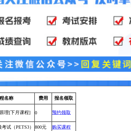
程名称
费用
报名领取
学原理
[下月课程]
预约领取
0
考试（PETS3）
800元
购买课程