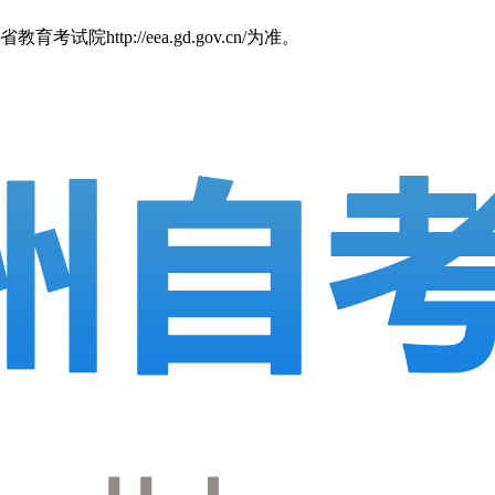
p://eea.gd.gov.cn/为准。