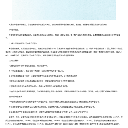
凡达到毕业要求的考生，应在当地市考办规定的时间内，及时办理申请毕业的有关手续，逾期者，不能参加本批次毕业手续的办理。
(一)确认信息
考生在办理申请毕业登记之前，须登录系统确认自己的姓名、性别、身份证号码、电子相片和各科成绩等数据，上述数据准确无误后方可申请毕业登
记。
(二)网上申请并打印《毕业生登记表》
考生登录系统，成功提交毕业申请后，须通过系统自行打印《广东省高等教育自学考试毕业生登记表》(以下简称“毕业生登记表”)，并认真核对《毕业生
登记表》正面的有关信息，如实填写背面的相关内容;同时，将该表交有关单位填写考生的思想品德表现并加盖公章。注意：要求使用激光打印机、80g/㎡
(或以上)A4复印纸、双面打印《毕业生登记表》，考生不得对该表的格式及内容作任何更改。
(三)提交材料
1.身份证的原件(原件核验后即退还，下同)及复印件。
2.《毕业生登记表》，社会考生一式两份，公开(开放)学院考生一式三份。
3.考生办理本科毕业手续时，无需提交前置学历毕业证书原件及复印件，以下特殊情况除外：
(1)使用非中国内地身份证办理本科毕业的考生，须提交前置学历毕业证书原件及复印件;
(2)使用境外学历作为前置学历的考生，须提交前置学历毕业证书原件及复印件;
(3)由于姓名或身份证号变更等原因，与前置学历相关信息不一致的考生，须提交前置学历毕业证书原件、复印件，以及公安部门的有关证明材料。
(四)特殊专业要求
1.申请办理机械制造与自动化专业(专科)毕业的考生，须提供机械类工种高级国家职业资格证书和高级技工学校毕业证书。
2.申请办理电气自动化技术专业(专科)毕业的考生，须提供电气类工种高级职业资格证书和高级技工学校毕业证书。
3.申请办理药学专业(本科)毕业的考生，须提供有效期内的卫生类执业证书(注：证书上必须有“执业”二字)。
4.医学、药学、护理学或其他医学相关专业的中专或专科毕业生，办理食品营养与卫生专业(专科)毕业时，如选考临床医学总论(课程代码：05747)、疾
病的营养防治(课程代码：05748)、中医营养学基础(课程代码：05749)、食品卫生法规与监督(课程代码：05750)、烹饪与膳食管理基础(课程代码：
05751)、烹饪与膳食管理基础(课程代码：05752)、食品营养学(课程代码：00988)等七门课程，须提供相关专业的中专或专科毕业证书原件及复印件。