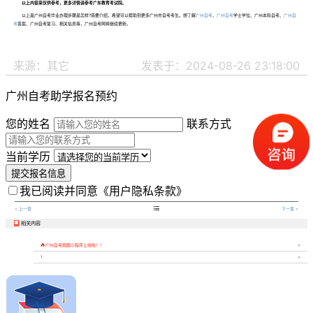
以上内容来仅供参考，更多详情请参考广东教育考试院。
以上是广州自考毕业办理步骤是怎样?简要介绍，希望可以帮助到更多广州市自考考生。想了解
广州自考
、
广州自考
学士学位、广州本科自考、
广州自
考
答案、广州自考复习、相关信息等，广州自考网将继续更新。
来源：其它
发表于：2024-08-26 23:18:00
广州自考助学报名预约
您的姓名
联系方式
当前学历
提交报名信息
我已阅读并同意
《用户隐私条款》

< 上一章
下一章 >
相关内容


广州自考刷题小程序上线啦！！
1