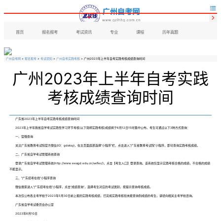


首页
报名报考
考试资讯
专业
课程
历年真题
广州自考网
>
报名报考
>
考试须知
>
广州自考实践考核
> 广州2023年上半年自考实践考核成绩查询时间
广州2023年上半年自考实践
考核成绩查询时间
广东省2023年上半年自考实践考核成绩查询时间
2023年上半年我省自学考试实践性学习环节考核(以下简称实践考核)成绩将于6月12日15时集中公布。考生可通过以下3种方式查询：
一、官微查询
关注广东省教育考试院官方微信(ID：gdsksy)，在主页面底部选择“小程序”栏，点击进入“广东省教育考试院”小程序，即可查询实践考核成绩。
二、广东省自学考试管理系统查询
登录广东省自学考试管理系统(http://www.eeagd.edu.cn/selfec/)，点击【考生入口】登录查询。该系统仅显示实践考核合格的成绩，不合格的成绩
不能显示。
三、“广东招考在线”小程序查询
微信搜索进入“广东招考在线”小程序，点击“成绩查询”，选择考生对应的考试类别，按提示查询考核成绩。
本次仅公布各主考学校于2023年5月30日前上报的实践考核成绩，已完成实践考核但未能查询到成绩的考生，请径向相关主考学校咨询。
广东省自学考试委员会办公室
2023年6月10日